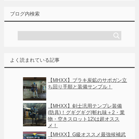
ブログ内検索
よく読まれている記事
【MHXX】ブラキ炭鉱のサポガン立
ち回り手順と装備サンプル！
【MHXX】剣士汎用テンプレ装備
(防具)！グギグギグ(斬れ味＋2・業
物・空きスロット12)は超オスス
メ！
【MHXX】G級オススメ最強候補武