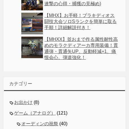
連撃の心得・捕獲の見極め)
【MHX】お手軽！ブラキディオス
闘技大会ソロSランクを簡単に取る
手順！詳細解説付き！
【MHXX】並おまで作る属性耐性高
めのモラクディアーカ専用装備！貫
通弾・貫通矢UP、反動軽減+1、痛
恨会心、弾道強化！
カテゴリー
お出かけ
(8)
ゲーム（アナログ）
(121)
オーディンの祝祭
(40)