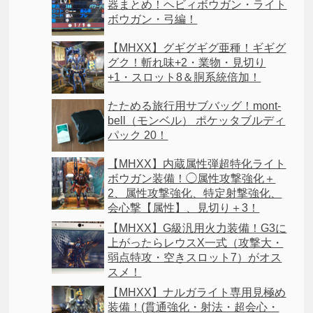
器まとめ！ヘビィボウガン・ライト
ボウガン・弓編！
【MHXX】グギグギグ亜種！ギギグ
グク！斬れ味+2・業物・見切り
+1・スロット8＆胴系統倍加！
たためる旅行用サブバッグ！mont-
bell（モンベル） ポケッタブルディ
パック 20！
【MHXX】内蔵属性弾超特化ライト
ボウガン装備！◯属性攻撃強化＋
2、属性攻撃強化、特定射撃強化、
会心撃【属性】、見切り＋3！
【MHXX】G級汎用火力装備！G3に
上がったらレウスX一式（攻撃大・
弱点特攻・空きスロット7）がオス
スメ！
【MHXX】ナルガライト専用見極め
装備！(貫通強化・射法・超会心・