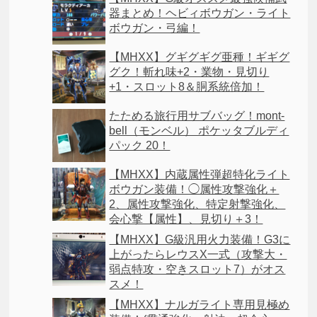
器まとめ！ヘビィボウガン・ライト
ボウガン・弓編！
【MHXX】グギグギグ亜種！ギギグ
グク！斬れ味+2・業物・見切り
+1・スロット8＆胴系統倍加！
たためる旅行用サブバッグ！mont-
bell（モンベル） ポケッタブルディ
パック 20！
【MHXX】内蔵属性弾超特化ライト
ボウガン装備！◯属性攻撃強化＋
2、属性攻撃強化、特定射撃強化、
会心撃【属性】、見切り＋3！
【MHXX】G級汎用火力装備！G3に
上がったらレウスX一式（攻撃大・
弱点特攻・空きスロット7）がオス
スメ！
【MHXX】ナルガライト専用見極め