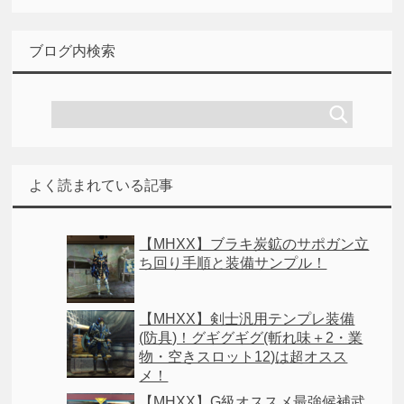
ブログ内検索
よく読まれている記事
【MHXX】ブラキ炭鉱のサポガン立
ち回り手順と装備サンプル！
【MHXX】剣士汎用テンプレ装備
(防具)！グギグギグ(斬れ味＋2・業
物・空きスロット12)は超オスス
メ！
【MHXX】G級オススメ最強候補武