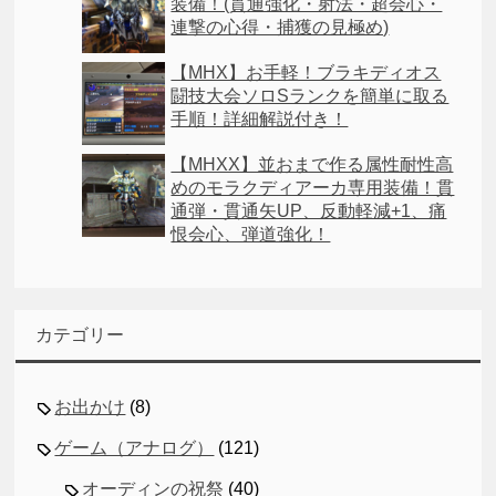
装備！(貫通強化・射法・超会心・
連撃の心得・捕獲の見極め)
【MHX】お手軽！ブラキディオス
闘技大会ソロSランクを簡単に取る
手順！詳細解説付き！
【MHXX】並おまで作る属性耐性高
めのモラクディアーカ専用装備！貫
通弾・貫通矢UP、反動軽減+1、痛
恨会心、弾道強化！
カテゴリー
お出かけ
(8)
ゲーム（アナログ）
(121)
オーディンの祝祭
(40)