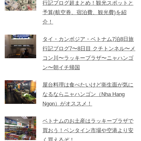
行記ブログ超まとめ！観光スポットと
予算(航空券、宿泊費、観光費)を紹
介！
タイ・カンボジア・ベトナム7泊8日旅
行記ブログ7〜8日目 クチトンネル〜メ
コン川〜ラッキープラザ〜ニャハンゴ
ン〜朝イチ帰国
屋台料理は食べたいけど衛生面が気に
なるならニャハンゴン（Nha Hang
Ngon）がオススメ！
ベトナムのお土産はラッキープラザで
買おう！ベンタイン市場や空港より安
く買えるぞ！