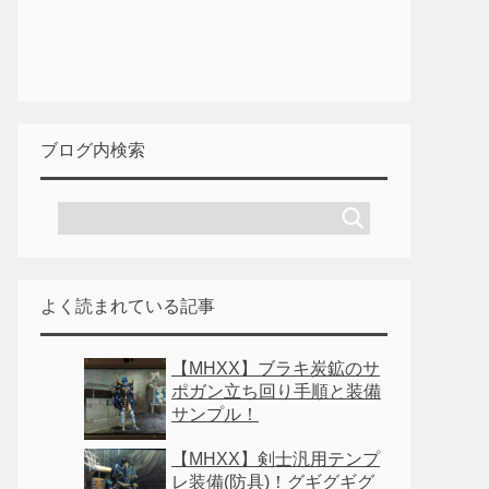
ブログ内検索
よく読まれている記事
【MHXX】ブラキ炭鉱のサ
ポガン立ち回り手順と装備
サンプル！
【MHXX】剣士汎用テンプ
レ装備(防具)！グギグギグ