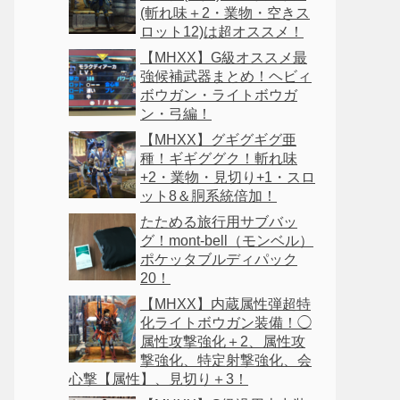
(斬れ味＋2・業物・空きス
ロット12)は超オススメ！
【MHXX】G級オススメ最
強候補武器まとめ！ヘビィ
ボウガン・ライトボウガ
ン・弓編！
【MHXX】グギグギグ亜
種！ギギググク！斬れ味
+2・業物・見切り+1・スロ
ット8＆胴系統倍加！
たためる旅行用サブバッ
グ！mont-bell（モンベル）
ポケッタブルディパック
20！
【MHXX】内蔵属性弾超特
化ライトボウガン装備！◯
属性攻撃強化＋2、属性攻
撃強化、特定射撃強化、会
心撃【属性】、見切り＋3！