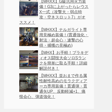
【MHXX】G級汎用火力装
備！G3に上がったらレウス
X一式（攻撃大・弱点特
攻・空きスロット7）がオ
ススメ！
【MHXX】ナルガライト専
用見極め装備！(貫通強化・
射法・超会心・連撃の心
得・捕獲の見極め)
【MHX】お手軽！ブラキデ
ィオス闘技大会ソロSラン
クを簡単に取る手順！詳細
解説付き！
【MHXX】並おまで作る属
性耐性高めのモラクディア
ーカ専用装備！貫通弾・貫
通矢UP、反動軽減+1、痛
恨会心、弾道強化！