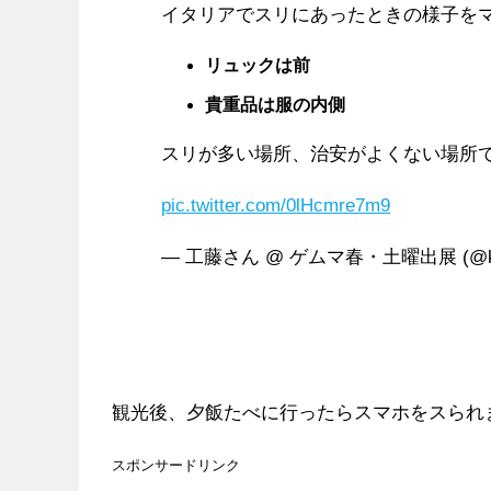
イタリアでスリにあったときの様子を
リュックは前
貴重品は服の内側
スリが多い場所、治安がよくない場所
pic.twitter.com/0lHcmre7m9
— 工藤さん @ ゲムマ春・土曜出展 (@kud
観光後、夕飯たべに行ったらスマホをスられ
スポンサードリンク