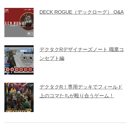
DECK ROGUE（デックローグ） Q&A
デクタクRデザイナーズノート 職業コ
ンセプト編
デクタクR！専用デッキでフィールド
上のコマたちが殴り合うゲーム！