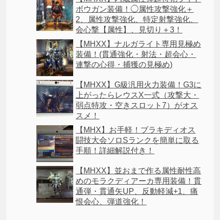
ボウガン装備！◯属性攻撃強化＋
2、属性攻撃強化、特定射撃強化、
会心撃【属性】、見切り＋3！
【MHXX】ナルガライト専用見極め
装備！(貫通強化・射法・超会心・
連撃の心得・捕獲の見極め)
【MHXX】G級汎用火力装備！G3に
上がったらレウスX一式（攻撃大・
弱点特攻・空きスロット7）がオス
スメ！
【MHX】お手軽！ブラキディオス
闘技大会ソロSランクを簡単に取る
手順！詳細解説付き！
【MHXX】並おまで作る属性耐性高
めのモラクディアーカ専用装備！貫
通弾・貫通矢UP、反動軽減+1、痛
恨会心、弾道強化！