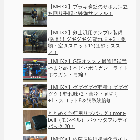
【MHXX】ブラキ炭鉱のサポガン立
ち回り手順と装備サンプル！
【MHXX】剣士汎用テンプレ装備
(防具)！グギグギグ(斬れ味＋2・業
物・空きスロット12)は超オスス
メ！
【MHXX】G級オススメ最強候補武
器まとめ！ヘビィボウガン・ライト
ボウガン・弓編！
【MHXX】グギグギグ亜種！ギギグ
グク！斬れ味+2・業物・見切り
+1・スロット8＆胴系統倍加！
たためる旅行用サブバッグ！mont-
bell（モンベル） ポケッタブルディ
パック 20！
【MHXX】内蔵属性弾超特化ライト