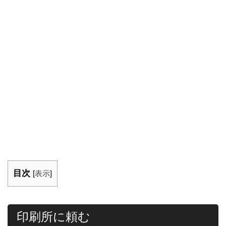
目次
[
表示
]
印刷所に頼む