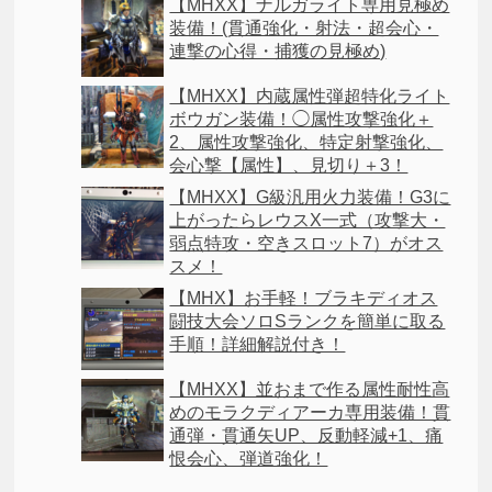
【MHXX】ナルガライト専用見極め
装備！(貫通強化・射法・超会心・
連撃の心得・捕獲の見極め)
【MHXX】内蔵属性弾超特化ライト
ボウガン装備！◯属性攻撃強化＋
2、属性攻撃強化、特定射撃強化、
会心撃【属性】、見切り＋3！
【MHXX】G級汎用火力装備！G3に
上がったらレウスX一式（攻撃大・
弱点特攻・空きスロット7）がオス
スメ！
【MHX】お手軽！ブラキディオス
闘技大会ソロSランクを簡単に取る
手順！詳細解説付き！
【MHXX】並おまで作る属性耐性高
めのモラクディアーカ専用装備！貫
通弾・貫通矢UP、反動軽減+1、痛
恨会心、弾道強化！