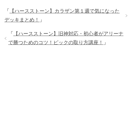
「
【ハースストーン】カラザン第１週で気になった
デッキまとめ！
」
「
【ハースストーン】旧神対応・初心者がアリーナ
で勝つためのコツ！ピックの取り方講座！
」