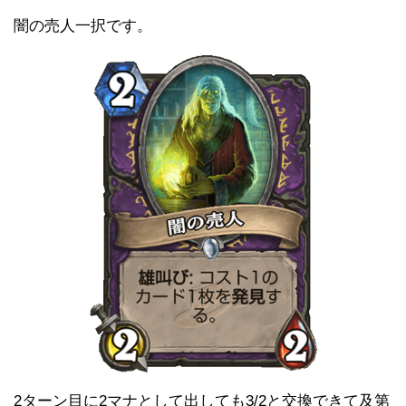
闇の売人一択です。
2ターン目に2マナとして出しても3/2と交換できて及第