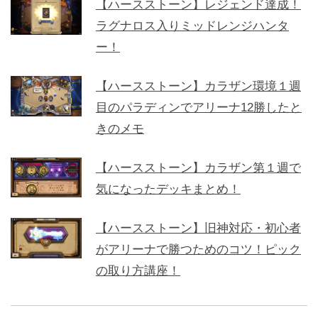
【ハースストーン】レジェンド達成！
ラグナロス入りミッドレンジハンタ
ー！
【ハースストーン】カラザン環境１週
目のパラディンでアリーナ12勝したと
きのメモ
【ハースストーン】カラザン第１週で
気になったデッキまとめ！
【ハースストーン】旧神対応・初心者
がアリーナで勝つためのコツ！ピック
の取り方講座！