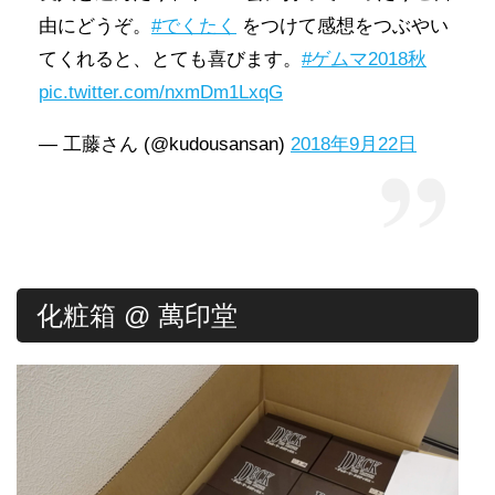
由にどうぞ。
#でくたく
をつけて感想をつぶやい
てくれると、とても喜びます。
#ゲムマ2018秋
pic.twitter.com/nxmDm1LxqG
— 工藤さん (@kudousansan)
2018年9月22日
化粧箱 @ 萬印堂