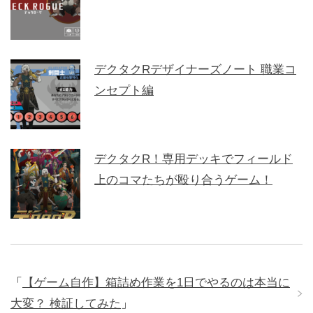
デクタクRデザイナーズノート 職業コ
ンセプト編
デクタクR！専用デッキでフィールド
上のコマたちが殴り合うゲーム！
「
【ゲーム自作】箱詰め作業を1日でやるのは本当に
大変？ 検証してみた
」