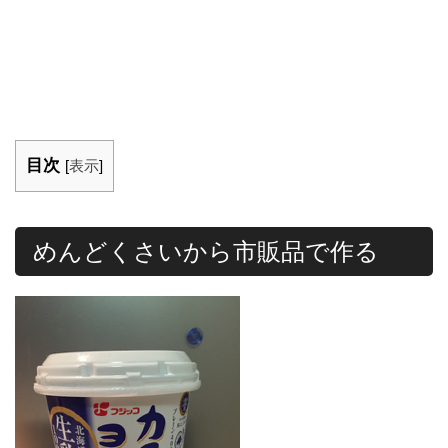
目次
[
表示
]
めんどくさいから市販品で作る