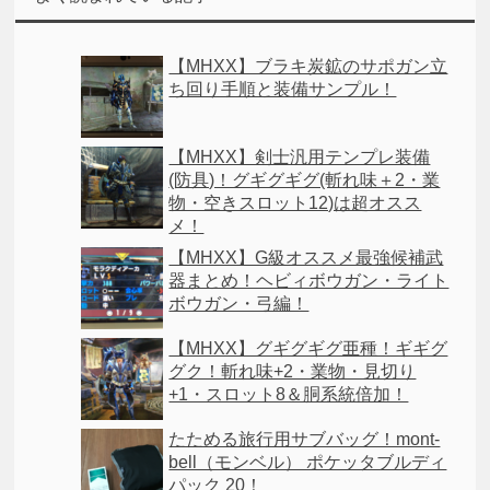
【MHXX】ブラキ炭鉱のサポガン立
ち回り手順と装備サンプル！
【MHXX】剣士汎用テンプレ装備
(防具)！グギグギグ(斬れ味＋2・業
物・空きスロット12)は超オスス
メ！
【MHXX】G級オススメ最強候補武
器まとめ！ヘビィボウガン・ライト
ボウガン・弓編！
【MHXX】グギグギグ亜種！ギギグ
グク！斬れ味+2・業物・見切り
+1・スロット8＆胴系統倍加！
たためる旅行用サブバッグ！mont-
bell（モンベル） ポケッタブルディ
パック 20！