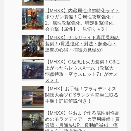
【MHXX】内蔵属性弾超特化ライト
ボウガン装備！◯属性攻撃強化＋
2、属性攻撃強化、特定射撃強化、
会心撃【属性】、見切り＋3！
【MHXX】ナルガライト専用見極め
装備！(貫通強化・射法・超会心・
連撃の心得・捕獲の見極め)
【MHXX】G級汎用火力装備！G3に
上がったらレウスX一式（攻撃大・
弱点特攻・空きスロット7）がオス
スメ！
【MHX】お手軽！ブラキディオス
闘技大会ソロSランクを簡単に取る
手順！詳細解説付き！
【MHXX】並おまで作る属性耐性高
めのモラクディアーカ専用装備！貫
通弾・貫通矢UP、反動軽減+1、痛