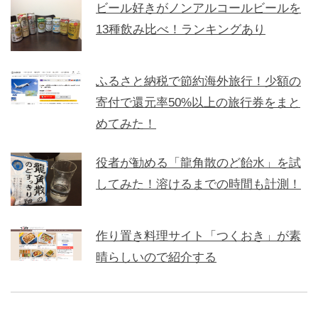
ビール好きがノンアルコールビールを
13種飲み比べ！ランキングあり
ふるさと納税で節約海外旅行！少額の
寄付で還元率50%以上の旅行券をまと
めてみた！
役者が勧める「龍角散のど飴水」を試
してみた！溶けるまでの時間も計測！
作り置き料理サイト「つくおき」が素
晴らしいので紹介する