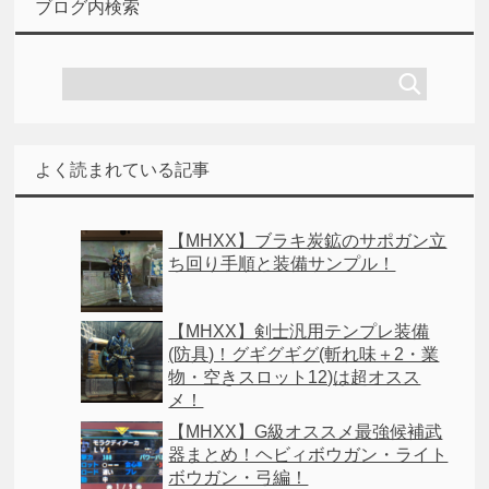
ブログ内検索
よく読まれている記事
【MHXX】ブラキ炭鉱のサポガン立
ち回り手順と装備サンプル！
【MHXX】剣士汎用テンプレ装備
(防具)！グギグギグ(斬れ味＋2・業
物・空きスロット12)は超オスス
メ！
【MHXX】G級オススメ最強候補武
器まとめ！ヘビィボウガン・ライト
ボウガン・弓編！