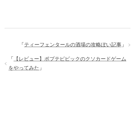
「
ティーフェンタールの酒場の攻略ぽい記事
」
「
【レビュー】ポプテピピックのクソカードゲーム
をやってみた
」