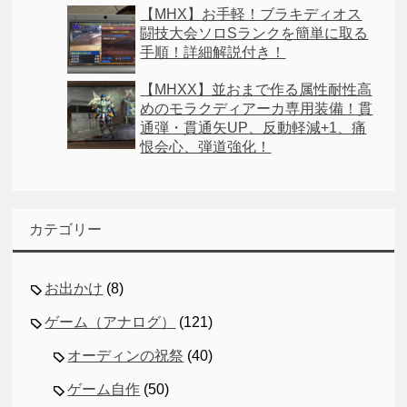
【MHX】お手軽！ブラキディオス
闘技大会ソロSランクを簡単に取る
手順！詳細解説付き！
【MHXX】並おまで作る属性耐性高
めのモラクディアーカ専用装備！貫
通弾・貫通矢UP、反動軽減+1、痛
恨会心、弾道強化！
カテゴリー
お出かけ
(8)
ゲーム（アナログ）
(121)
オーディンの祝祭
(40)
ゲーム自作
(50)