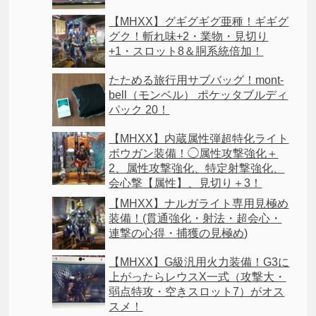
【MHXX】グギグギグ亜種！ギギグ
グク！斬れ味+2・業物・見切り
+1・スロット8＆胴系統倍加！
たためる旅行用サブバッグ！mont-
bell（モンベル） ポケッタブルディ
パック 20！
【MHXX】内蔵属性弾超特化ライト
ボウガン装備！◯属性攻撃強化＋
2、属性攻撃強化、特定射撃強化、
会心撃【属性】、見切り＋3！
【MHXX】ナルガライト専用見極め
装備！(貫通強化・射法・超会心・
連撃の心得・捕獲の見極め)
【MHXX】G級汎用火力装備！G3に
上がったらレウスX一式（攻撃大・
弱点特攻・空きスロット7）がオス
スメ！