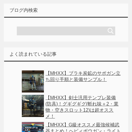
ブログ内検索
よく読まれている記事
【MHXX】ブラキ炭鉱のサポガン立
ち回り手順と装備サンプル！
【MHXX】剣士汎用テンプレ装備
(防具)！グギグギグ(斬れ味＋2・業
物・空きスロット12)は超オスス
メ！
【MHXX】G級オススメ最強候補武
器まとめ！ヘビィボウガン・ライト