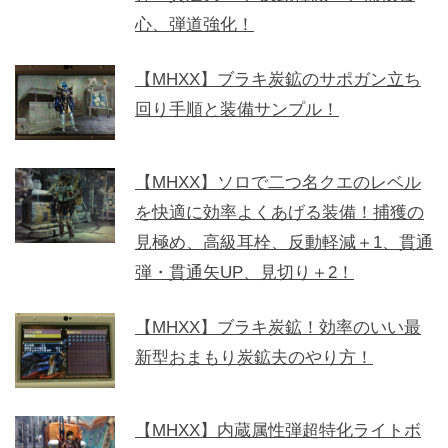
心、弾道強化！
【MHXX】ブラキ炭鉱のサポガン立ち
回り手順と装備サンプル！
【MHXX】ソロで二つ名クエのレベル
を快適に効率よくあげる装備！捕獲の
見極め、高級耳栓、反動軽減＋1、貫通
弾・貫通矢UP、見切り＋2！
【MHXX】ブラキ炭鉱！効率のいい最
新型おまもり炭鉱夫のやり方！
【MHXX】内蔵属性弾超特化ライトボ