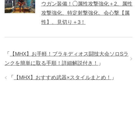
ウガン装備！◯属性攻撃強化＋2、属性
攻撃強化、特定射撃強化、会心撃【属
性】、見切り＋3！
「
【MHX】お手軽！ブラキディオス闘技大会ソロSラ
ンクを簡単に取る手順！詳細解説付き！
」
「
【MHX】おすすめ武器×スタイルまとめ！
」