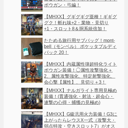
ボウガン・弓編！
【MHXX】グギグギグ亜種！ギギグ
グク！斬れ味+2・業物・見切り
+1・スロット8＆胴系統倍加！
たためる旅行用サブバッグ！mont-
bell（モンベル） ポケッタブルディ
パック 20！
【MHXX】内蔵属性弾超特化ライト
ボウガン装備！◯属性攻撃強化＋
2、属性攻撃強化、特定射撃強化、
会心撃【属性】、見切り＋3！
【MHXX】ナルガライト専用見極め
装備！(貫通強化・射法・超会心・
連撃の心得・捕獲の見極め)
【MHXX】G級汎用火力装備！G3に
上がったらレウスX一式（攻撃大・
弱点特攻・空きスロット7）がオス