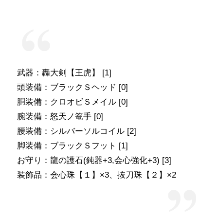
武器：轟大剣【王虎】 [1]
頭装備：ブラックＳヘッド [0]
胴装備：クロオビＳメイル [0]
腕装備：怒天ノ篭手 [0]
腰装備：シルバーソルコイル [2]
脚装備：ブラックＳフット [1]
お守り：龍の護石(鈍器+3,会心強化+3) [3]
装飾品：会心珠【１】×3、抜刀珠【２】×2