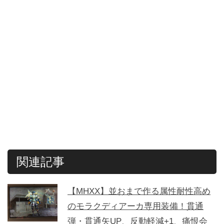
関連記事
【MHXX】並おまで作る属性耐性高め
のモラクディアーカ専用装備！貫通
弾・貫通矢UP、反動軽減+1、痛恨会