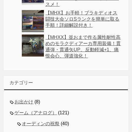
スメ！
【MHX】お手軽！ブラキディオス
闘技大会ソロSランクを簡単に取る
手順！詳細解説付き！
【MHXX】並おまで作る属性耐性高
めのモラクディアーカ専用装備！貫
通弾・貫通矢UP、反動軽減+1、痛
恨会心、弾道強化！
カテゴリー
お出かけ
(8)
ゲーム（アナログ）
(121)
オーディンの祝祭
(40)