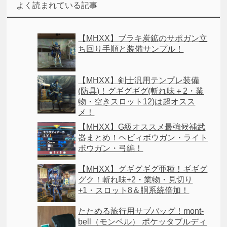
よく読まれている記事
【MHXX】ブラキ炭鉱のサポガン立
ち回り手順と装備サンプル！
【MHXX】剣士汎用テンプレ装備
(防具)！グギグギグ(斬れ味＋2・業
物・空きスロット12)は超オスス
メ！
【MHXX】G級オススメ最強候補武
器まとめ！ヘビィボウガン・ライト
ボウガン・弓編！
【MHXX】グギグギグ亜種！ギギグ
グク！斬れ味+2・業物・見切り
+1・スロット8＆胴系統倍加！
たためる旅行用サブバッグ！mont-
bell（モンベル） ポケッタブルディ