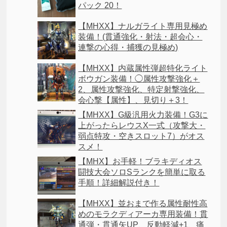
パック 20！
【MHXX】ナルガライト専用見極め
装備！(貫通強化・射法・超会心・
連撃の心得・捕獲の見極め)
【MHXX】内蔵属性弾超特化ライト
ボウガン装備！◯属性攻撃強化＋
2、属性攻撃強化、特定射撃強化、
会心撃【属性】、見切り＋3！
【MHXX】G級汎用火力装備！G3に
上がったらレウスX一式（攻撃大・
弱点特攻・空きスロット7）がオス
スメ！
【MHX】お手軽！ブラキディオス
闘技大会ソロSランクを簡単に取る
手順！詳細解説付き！
【MHXX】並おまで作る属性耐性高
めのモラクディアーカ専用装備！貫
通弾・貫通矢UP、反動軽減+1、痛