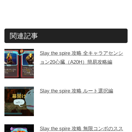
関連記事
Slay the spire 攻略 全キャラアセンシ
ョン20心臓（A20H）簡易攻略編
Slay the spire 攻略 ルート選択編
Slay the spire 攻略 無限コンボのスス