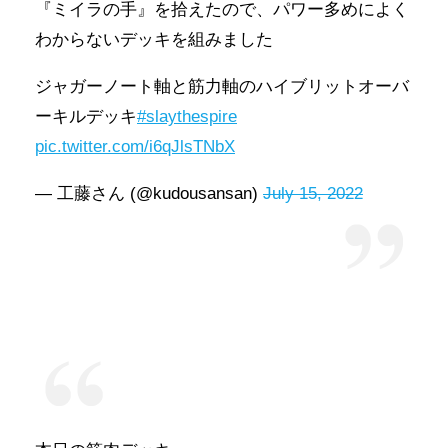
『ミイラの手』を拾えたので、パワー多めによく
わからないデッキを組みました
ジャガーノート軸と筋力軸のハイブリットオーバ
ーキルデッキ
#slaythespire
pic.twitter.com/i6qJlsTNbX
— 工藤さん (@kudousansan)
July 15, 2022