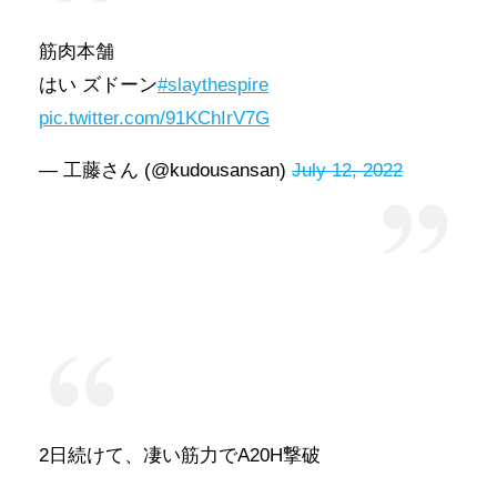
筋肉本舗
はい ズドーン
#slaythespire
pic.twitter.com/91KChIrV7G
— 工藤さん (@kudousansan)
July 12, 2022
2日続けて、凄い筋力でA20H撃破