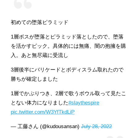
初めての堕落ピラミッド
1層ボスが堕落とピラミッド落としたので、堕落
を活かすピック。具体的には無痛、闇の抱擁を購
入。あと無尽蔵に受流し
3層後半にバリケードとボディスラム取れたので
勝ちが確定しました
1層でかぶりつき、2層で歌うボウル取って見たこ
とない体力になりました
#slaythespire
pic.twitter.com/W3YfTkdLiP
— 工藤さん (@kudousansan)
July 28, 2022