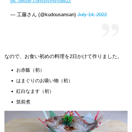
pic.twitter.com/dVmvIIdw2z
— 工藤さん (@kudousansan)
July 14, 2022
なので、お食い初めの料理を2日かけて作りました。
お赤飯（初）
はまぐりのお吸い物（初）
紅白なます（初）
筑前煮