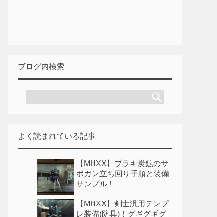
ブログ内検索
よく読まれている記事
【MHXX】ブラキ炭鉱のサ
ポガン立ち回り手順と装備
サンプル！
【MHXX】剣士汎用テンプ
レ装備(防具)！グギグギグ