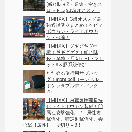
(斬れ味＋2・業物・空きス
ロット12)は超オススメ！
【MHXX】G級オススメ最
強候補武器まとめ！ヘビィ
ボウガン・ライトボウガ
ン・弓編！
【MHXX】グギグギグ亜
種！ギギググク！斬れ味
+2・業物・見切り+1・スロ
ット8＆胴系統倍加！
たためる旅行用サブバッ
グ！mont-bell（モンベル）
ポケッタブルディパック
20！
【MHXX】内蔵属性弾超特
化ライトボウガン装備！◯
属性攻撃強化＋2、属性攻
撃強化、特定射撃強化、会
心撃【属性】、見切り＋3！