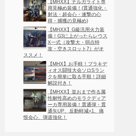
【MHXX】ナルガライト専
用見極め装備！(貫通強化・
射法・超会心・連撃の心
得・捕獲の見極め)
【MHXX】G級汎用火力装
備！G3に上がったらレウス
X一式（攻撃大・弱点特
攻・空きスロット7）がオ
ススメ！
【MHX】お手軽！ブラキデ
ィオス闘技大会ソロSラン
クを簡単に取る手順！詳細
解説付き！
【MHXX】並おまで作る属
性耐性高めのモラクディア
ーカ専用装備！貫通弾・貫
通矢UP、反動軽減+1、痛
恨会心、弾道強化！