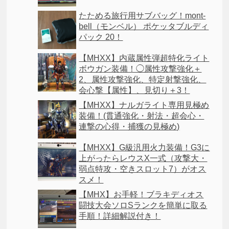
たためる旅行用サブバッグ！mont-
bell（モンベル） ポケッタブルディ
パック 20！
【MHXX】内蔵属性弾超特化ライト
ボウガン装備！◯属性攻撃強化＋
2、属性攻撃強化、特定射撃強化、
会心撃【属性】、見切り＋3！
【MHXX】ナルガライト専用見極め
装備！(貫通強化・射法・超会心・
連撃の心得・捕獲の見極め)
【MHXX】G級汎用火力装備！G3に
上がったらレウスX一式（攻撃大・
弱点特攻・空きスロット7）がオス
スメ！
【MHX】お手軽！ブラキディオス
闘技大会ソロSランクを簡単に取る
手順！詳細解説付き！