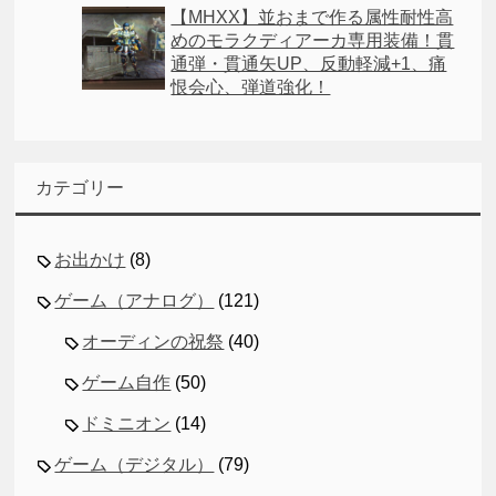
【MHXX】並おまで作る属性耐性高
めのモラクディアーカ専用装備！貫
通弾・貫通矢UP、反動軽減+1、痛
恨会心、弾道強化！
カテゴリー
お出かけ
(8)
ゲーム（アナログ）
(121)
オーディンの祝祭
(40)
ゲーム自作
(50)
ドミニオン
(14)
ゲーム（デジタル）
(79)