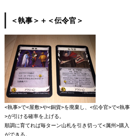
＜執事＞＋＜伝令官＞
<執事>で<屋敷>や<銅貨>を廃棄し、<伝令官>で<執事
>が引ける確率を上げる。
順調に育てれば毎ターン山札を引き切って<属州>購入
ができる。