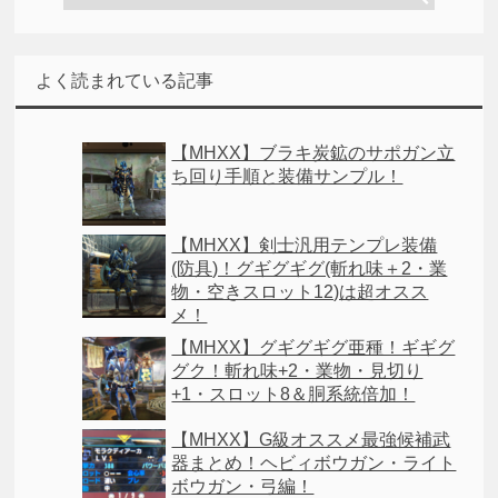
よく読まれている記事
【MHXX】ブラキ炭鉱のサポガン立
ち回り手順と装備サンプル！
【MHXX】剣士汎用テンプレ装備
(防具)！グギグギグ(斬れ味＋2・業
物・空きスロット12)は超オスス
メ！
【MHXX】グギグギグ亜種！ギギグ
グク！斬れ味+2・業物・見切り
+1・スロット8＆胴系統倍加！
【MHXX】G級オススメ最強候補武
器まとめ！ヘビィボウガン・ライト
ボウガン・弓編！