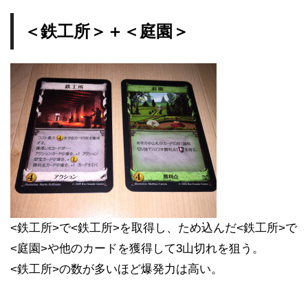
＜鉄工所＞＋＜庭園＞
<鉄工所>で<鉄工所>を取得し、ため込んだ<鉄工所>で
<庭園>や他のカードを獲得して3山切れを狙う。
<鉄工所>の数が多いほど爆発力は高い。