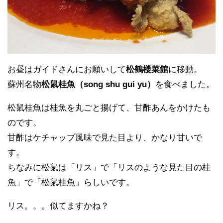
お昼はガイドさんにお願いして
松鶴楼菜館
に移動。
蘇州名物
松鼠桂魚（song shu gui yu）
を食べました。
松鼠桂魚は桂魚を丸ごと揚げて、甘酢あんをかけたも
のです。
甘酢はケチャップ風味で見た目より、かなり甘いで
す。
ちなみに松鼠は「リス」で「リスのような見た目の桂
魚」で「松鼠桂魚」らしいです。
リス。。。似てますかね？