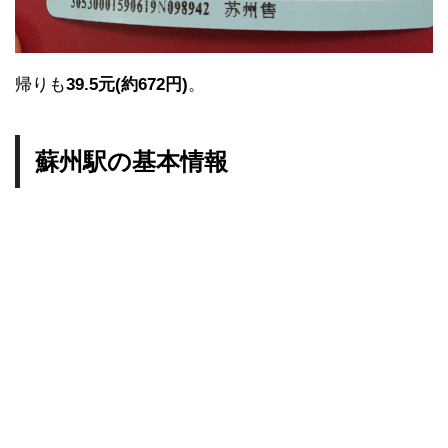
帰りも
39.5元(約672円)
。
蘇州駅の基本情報