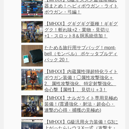
器まとめ！ヘビィボウガン・ライト
ボウガン・弓編！
【MHXX】グギグギグ亜種！ギギグ
グク！斬れ味+2・業物・見切り
+1・スロット8＆胴系統倍加！
たためる旅行用サブバッグ！mont-
bell（モンベル） ポケッタブルディ
パック 20！
【MHXX】内蔵属性弾超特化ライト
ボウガン装備！◯属性攻撃強化＋
2、属性攻撃強化、特定射撃強化、
会心撃【属性】、見切り＋3！
【MHXX】ナルガライト専用見極め
装備！(貫通強化・射法・超会心・
連撃の心得・捕獲の見極め)
【MHXX】G級汎用火力装備！G3に
上がったらレウスX一式（攻撃大・