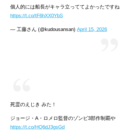
個人的には船長がキャラ立っててよかったですね
https://t.co/tF6hXX0YbS
— 工藤さん (@kudousansan)
April 15, 2026
死霊のえじき みた！
ジョージ・A・ロメロ監督のゾンビ3部作制覇や
https://t.co/HQ6dJ3gsGd