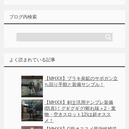
ブログ内検索
よく読まれている記事
【MHXX】ブラキ炭鉱のサポガン立
ち回り手順と装備サンプル！
【MHXX】剣士汎用テンプレ装備
(防具)！グギグギグ(斬れ味＋2・業
物・空きスロット12)は超オスス
メ！
【MHXX】G級オススメ最強候補武