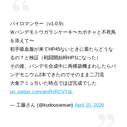
パイロマンサー（v1.0.9）
Ｗパンデモトウガラシケーキ〜カボチャと不死鳥
を添えて〜
初手吸血服が来てHP45ないときに着たらどうな
るの？と検証（戦闘開始時HP1になった）
その後、パンデモ合成中に再構築機まわしたらパ
ンデモニウム2本できたのでそのまま二刀流
大食アミュ引いた時点でほぼ完成でした
pic.twitter.com/amRvRCVYdL
— 工藤さん (@kudousansan)
April 10, 2026