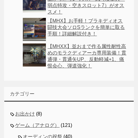
弱点特攻・空きスロット7）がオス
スメ！
【MHX】お手軽！ブラキディオス
闘技大会ソロSランクを簡単に取る
手順！詳細解説付き！
【MHXX】並おまで作る属性耐性高
めのモラクディアーカ専用装備！貫
通弾・貫通矢UP、反動軽減+1、痛
恨会心、弾道強化！
カテゴリー
お出かけ
(8)
ゲーム（アナログ）
(121)
オーディンの祝祭
(40)