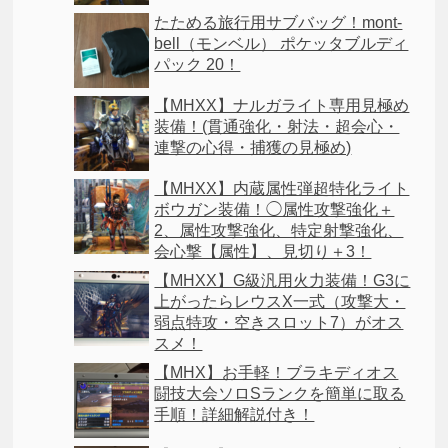
たためる旅行用サブバッグ！mont-
bell（モンベル） ポケッタブルディ
パック 20！
【MHXX】ナルガライト専用見極め
装備！(貫通強化・射法・超会心・
連撃の心得・捕獲の見極め)
【MHXX】内蔵属性弾超特化ライト
ボウガン装備！◯属性攻撃強化＋
2、属性攻撃強化、特定射撃強化、
会心撃【属性】、見切り＋3！
【MHXX】G級汎用火力装備！G3に
上がったらレウスX一式（攻撃大・
弱点特攻・空きスロット7）がオス
スメ！
【MHX】お手軽！ブラキディオス
闘技大会ソロSランクを簡単に取る
手順！詳細解説付き！