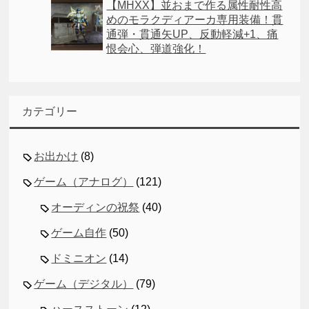
【MHXX】並おまで作る属性耐性高
めのモラクディアーカ専用装備！貫
通弾・貫通矢UP、反動軽減+1、痛
恨会心、弾道強化！
カテゴリー
お出かけ
(8)
ゲーム（アナログ）
(121)
オーディンの祝祭
(40)
ゲーム自作
(50)
ドミニオン
(14)
ゲーム（デジタル）
(79)