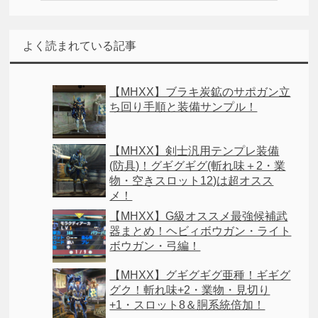
よく読まれている記事
【MHXX】ブラキ炭鉱のサポガン立
ち回り手順と装備サンプル！
【MHXX】剣士汎用テンプレ装備
(防具)！グギグギグ(斬れ味＋2・業
物・空きスロット12)は超オスス
メ！
【MHXX】G級オススメ最強候補武
器まとめ！ヘビィボウガン・ライト
ボウガン・弓編！
【MHXX】グギグギグ亜種！ギギグ
グク！斬れ味+2・業物・見切り
+1・スロット8＆胴系統倍加！